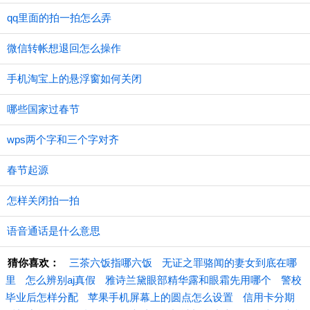
qq里面的拍一拍怎么弄
微信转帐想退回怎么操作
手机淘宝上的悬浮窗如何关闭
哪些国家过春节
wps两个字和三个字对齐
春节起源
怎样关闭拍一拍
语音通话是什么意思
猜你喜欢：
三茶六饭指哪六饭
无证之罪骆闻的妻女到底在哪
里
怎么辨别aj真假
雅诗兰黛眼部精华露和眼霜先用哪个
警校
毕业后怎样分配
苹果手机屏幕上的圆点怎么设置
信用卡分期