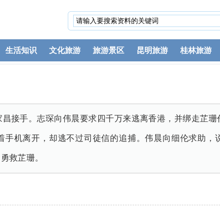
生活知识
文化旅游
旅游景区
昆明旅游
桂林旅游
家昌接手。志琛向伟晨要求四千万来逃离香港，并绑走芷珊
着手机离开，却逃不过司徒信的追捕。伟晨向细伦求助，
，勇救芷珊。