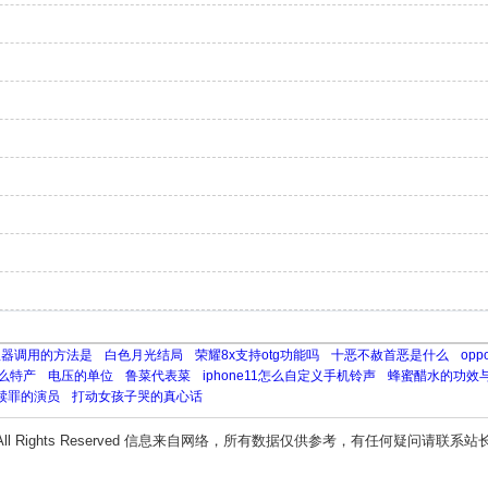
管理器调用的方法是
白色月光结局
荣耀8x支持otg功能吗
十恶不赦首恶是什么
op
么特产
电压的单位
鲁菜代表菜
iphone11怎么自定义手机铃声
蜂蜜醋水的功效
赎罪的演员
打动女孩子哭的真心话
All Rights Reserved 信息来自网络，所有数据仅供参考，有任何疑问请联系站