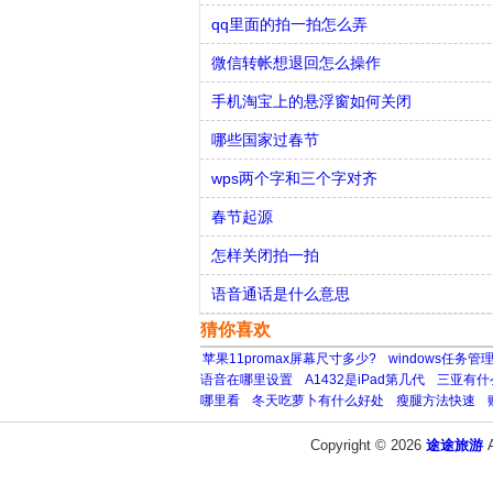
qq里面的拍一拍怎么弄
微信转帐想退回怎么操作
手机淘宝上的悬浮窗如何关闭
哪些国家过春节
wps两个字和三个字对齐
春节起源
怎样关闭拍一拍
语音通话是什么意思
猜你喜欢
苹果11promax屏幕尺寸多少?
windows任务
语音在哪里设置
A1432是iPad第几代
三亚有什
哪里看
冬天吃萝卜有什么好处
瘦腿方法快速
Copyright © 2026
途途旅游