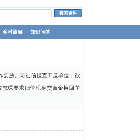
乡村旅游
知识问答
作要胁。司徒信搜查工厦单位，欲
说志琛要求细伦现身交赎金换回芷