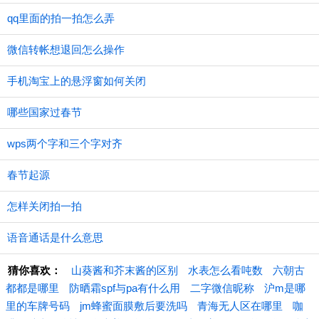
qq里面的拍一拍怎么弄
微信转帐想退回怎么操作
手机淘宝上的悬浮窗如何关闭
哪些国家过春节
wps两个字和三个字对齐
春节起源
怎样关闭拍一拍
语音通话是什么意思
猜你喜欢：
山葵酱和芥末酱的区别
水表怎么看吨数
六朝古
都都是哪里
防晒霜spf与pa有什么用
二字微信昵称
沪m是哪
里的车牌号码
jm蜂蜜面膜敷后要洗吗
青海无人区在哪里
咖