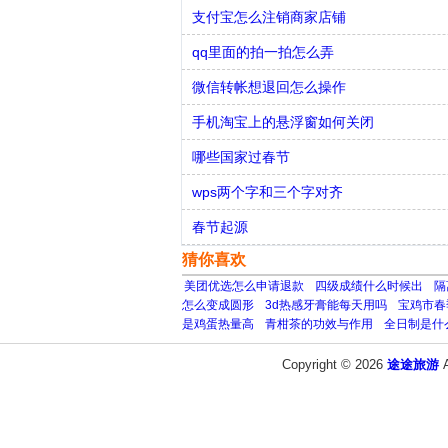
支付宝怎么注销商家店铺
qq里面的拍一拍怎么弄
微信转帐想退回怎么操作
手机淘宝上的悬浮窗如何关闭
哪些国家过春节
wps两个字和三个字对齐
春节起源
猜你喜欢
美团优选怎么申请退款
四级成绩什么时候出
隔
怎么变成圆形
3d热感牙膏能每天用吗
宝鸡市春
是鸡蛋热量高
青柑茶的功效与作用
全日制是什
Copyright © 2026
途途旅游