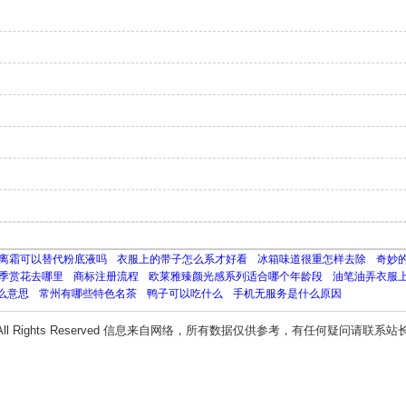
离霜可以替代粉底液吗
衣服上的带子怎么系才好看
冰箱味道很重怎样去除
奇妙
季赏花去哪里
商标注册流程
欧莱雅臻颜光感系列适合哪个年龄段
油笔油弄衣服
么意思
常州有哪些特色名茶
鸭子可以吃什么
手机无服务是什么原因
All Rights Reserved 信息来自网络，所有数据仅供参考，有任何疑问请联系站