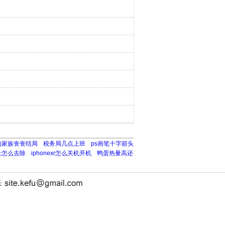
的家族丧丧结局
税务局几点上班
ps画笔十字箭头
上怎么去除
iphonexr怎么关机开机
鸭蛋热量高还
长