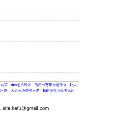
的名言
dns怎么设置
信用卡万用金是什么
让人
的区别
大唐三绝是哪三绝
越南泥浆面膜怎么用
长