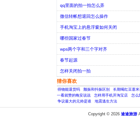
qq里面的拍一拍怎么弄
微信转帐想退回怎么操作
手机淘宝上的悬浮窗如何关闭
哪些国家过春节
wps两个字和三个字对齐
春节起源
怎样关闭拍一拍
猜你喜欢
得物能退货吗
颤振和抖振区别
长期喝红豆薏米
一看就赞的晚安说说
怎样用手机开淘宝店
怎么
争议最大的元帅是谁
地震逃生方法
Copyright © 2026
途途旅游