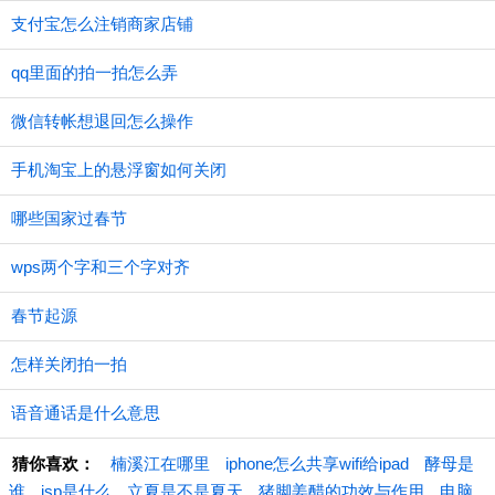
支付宝怎么注销商家店铺
qq里面的拍一拍怎么弄
微信转帐想退回怎么操作
手机淘宝上的悬浮窗如何关闭
哪些国家过春节
wps两个字和三个字对齐
春节起源
怎样关闭拍一拍
语音通话是什么意思
猜你喜欢：
楠溪江在哪里
iphone怎么共享wifi给ipad
酵母是
谁
isp是什么
立夏是不是夏天
猪脚姜醋的功效与作用
电脑