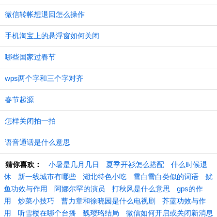
微信转帐想退回怎么操作
手机淘宝上的悬浮窗如何关闭
哪些国家过春节
wps两个字和三个字对齐
春节起源
怎样关闭拍一拍
语音通话是什么意思
猜你喜欢：
小暑是几月几日
夏季开衫怎么搭配
什么时候退
休
新一线城市有哪些
湖北特色小吃
雪白雪白类似的词语
鱿
鱼功效与作用
阿娜尔罕的演员
打秋风是什么意思
gps的作
用
炒菜小技巧
曹力章和徐晓园是什么电视剧
芥蓝功效与作
用
听雪楼在哪个台播
魏璎珞结局
微信如何开启或关闭新消息