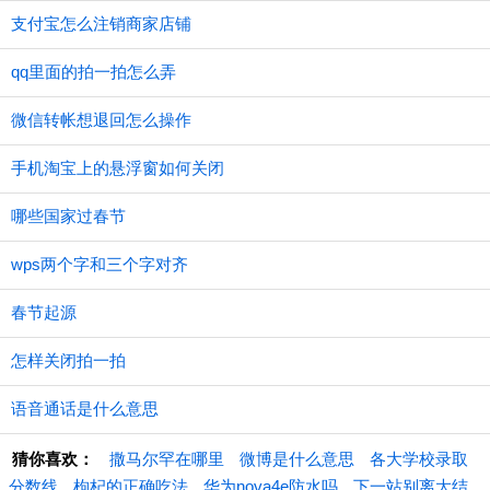
支付宝怎么注销商家店铺
qq里面的拍一拍怎么弄
微信转帐想退回怎么操作
手机淘宝上的悬浮窗如何关闭
哪些国家过春节
wps两个字和三个字对齐
春节起源
怎样关闭拍一拍
语音通话是什么意思
猜你喜欢：
撒马尔罕在哪里
微博是什么意思
各大学校录取
分数线
枸杞的正确吃法
华为nova4e防水吗
下一站别离大结