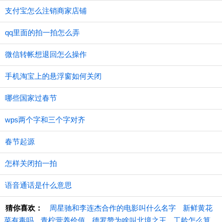
支付宝怎么注销商家店铺
qq里面的拍一拍怎么弄
微信转帐想退回怎么操作
手机淘宝上的悬浮窗如何关闭
哪些国家过春节
wps两个字和三个字对齐
春节起源
怎样关闭拍一拍
语音通话是什么意思
猜你喜欢：
周星驰和李连杰合作的电影叫什么名字
新鲜黄花
菜有毒吗
青柠营养价值
德罗赞为啥叫北境之王
工龄怎么算