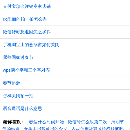
支付宝怎么注销商家店铺
qq里面的拍一拍怎么弄
微信转帐想退回怎么操作
手机淘宝上的悬浮窗如何关闭
哪些国家过春节
wps两个字和三个字对齐
春节起源
怎样关闭拍一拍
语音通话是什么意思
猜你喜欢：
春运什么时候开始
微信号怎么改第二次
清明节
气的特点
女生中指戴戒指的含义
农村信用社可以跨行转账吗