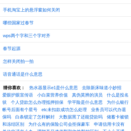
手机淘宝上的悬浮窗如何关闭
哪些国家过春节
wps两个字和三个字对齐
春节起源
怎样关闭拍一拍
语音通话是什么意思
猜你喜欢：
热水器显示e1是什么意思
去除新床味道小妙招
爱眼护眼宣传语
小白菜营养价值
真伪莫辨的演员
什么是投名
状
个人贷款怎么办理抵押担保
学平险是什么意思
为什么银行
帐号后面有个星号
etc未扣款成功怎么处理
业务员可以代办退
保吗
白条锁定了怎样解封
大数据黑了还能贷款吗
储蓄卡被锁
和冻结区别
为什么有的保险公司会拒保豪车
申请信用卡没有