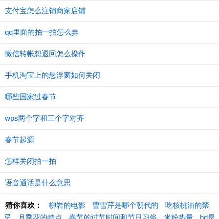
支付宝怎么注销商家店铺
qq里面的拍一拍怎么弄
微信转帐想退回怎么操作
手机淘宝上的悬浮窗如何关闭
哪些国家过春节
wps两个字和三个字对齐
春节起源
怎样关闭拍一拍
语音通话是什么意思
猜你喜欢：
柳岩的电影
曹雪芹是哪个朝代的
吃核桃油的禁
忌
月季花的特点
春节的过节时间和节日习俗
米粉热量
hd是