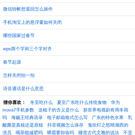
微信转帐想退回怎么操作
手机淘宝上的悬浮窗如何关闭
哪些国家过春节
wps两个字和三个字对齐
春节起源
怎样关闭拍一拍
语音通话是什么意思
猜你喜欢：
冬至吃什么
夏至广东吃什么传统食物
华为
mova7手机参数
送梳子的含义是什么
新世界电视剧有周冬雨
吗
海贼王经典语录
电子邮箱格式怎么写
广东的特色水果
乳
酸菌是真核还是原核
抖音视频怎么保存
鬼吹灯之怒晴湘西的
演员
喝茶能减肥吗
晒霜要卸妆吗
睡觉古代文雅的说法
不宜