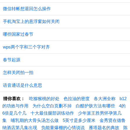
微信转帐想退回怎么操作
手机淘宝上的悬浮窗如何关闭
哪些国家过春节
wps两个字和三个字对齐
春节起源
怎样关闭拍一拍
语音通话是什么意思
猜你喜欢：
吃猕猴桃的好处
色拉油的密度
各大洲全称
b12
的功效与作用
为什么空白页删不掉
白醋护肤方法有哪些
4的
6倍是几个几
十大最佳腿部训练动作
少年派王胜男怀孕第几
集
哺乳期的大骨头汤怎么做
5英寸是多少厘米
金秀贤在德鲁
纳酒店第几集出现
负能量爆棚的心情说说
雁塔题名的典故
陈