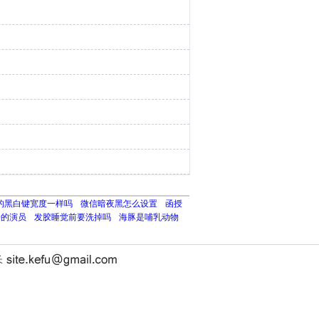
的黑白键宽度一样吗
微信暗夜黑怎么设置
函授
奇的演员
发胶睡觉前要洗掉吗
海豚是哺乳动物
长