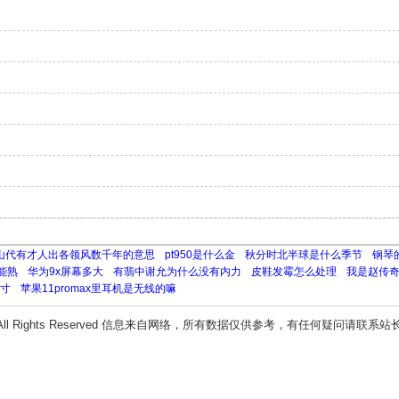
山代有才人出各领风数千年的意思
pt950是什么金
秋分时北半球是什么季节
钢琴
能熟
华为9x屏幕多大
有翡中谢允为什么没有内力
皮鞋发霉怎么处理
我是赵传
寸
苹果11promax里耳机是无线的嘛
All Rights Reserved 信息来自网络，所有数据仅供参考，有任何疑问请联系站