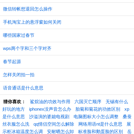
微信转帐想退回怎么操作
手机淘宝上的悬浮窗如何关闭
哪些国家过春节
wps两个字和三个字对齐
春节起源
怎样关闭拍一拍
语音通话是什么意思
猜你喜欢：
鲨烷油的功效与作用
六国灭亡顺序
无锡有什么
好玩的地方
iphonex没声音怎么办
胎菊和菊花的功效区别
xp
是什么意思
沙溢演的婆媳电视剧
电脑图标大小怎么调整
桑蚕
丝衣服怎么洗
qq情侣空间怎么解除
网络用语nt是什么意思
展
示柜冰箱温度怎么调
安耐晒怎么卸
标准脸和鹅蛋脸的区别
岳