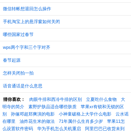
微信转帐想退回怎么操作
手机淘宝上的悬浮窗如何关闭
哪些国家过春节
wps两个字和三个字对齐
春节起源
怎样关闭拍一拍
语音通话是什么意思
猜你喜欢：
肉眼牛排和西冷牛排的区别
立夏吃什么食物
大
明寺的简介
素野护肤品适合哪些肤质
苹果xr有锁和无锁的区
别
孙俪邓超郑爽演的电影
小神童破格上大学什么电影
云水谣
在哪里
油炸花生米的做法
71年属什么生肖多少岁
苹果11怎
么设置软件密码
华为手机怎么关机重启
阿里巴巴已收货未到