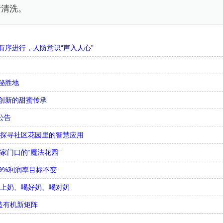
行清洗。
序进行，人防意识“声入人心”
秘胜地
创新的甜蜜传承
公告
，探寻社区花园里的智慧应用
家门口的“魔法花园”
9%利润率目标不变
喝上奶、喝好奶、喝对奶
造有机新矩阵