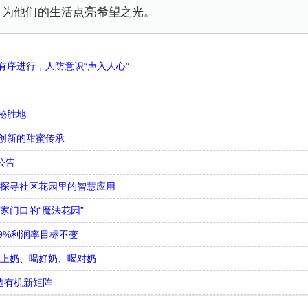
，为他们的生活点亮希望之光。
序进行，人防意识“声入人心”
秘胜地
创新的甜蜜传承
公告
，探寻社区花园里的智慧应用
家门口的“魔法花园”
9%利润率目标不变
喝上奶、喝好奶、喝对奶
造有机新矩阵