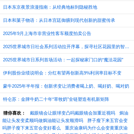
日本东京夜景浪漫指南：从经典地标到隐秘胜地
日本和菓子物语：从日本宫廷御膳到现代创新的甜蜜传承
2025年9月上海市非营业性客车额度拍卖公告
2025世界城市日社会系列活动拉开序幕，探寻社区花园里的智慧应用
2025世界城市日系列首场活动：一起探秘家门口的“魔法花园”
伊利股份业绩说明会：分红有望再创新高9%利润率目标不变
蒙牛2025年半年报：创新求变让消费者喝上奶、喝好奶、喝对奶
特仑苏：金牌牛奶二十年“草牧奶”全链塑造有机新矩阵
猜你喜欢：
戴眼镜会让眼球变凸吗戴眼镜会加重近视吗
焗油
能让头发变柔顺吗做焗油能让头发顺滑吗
胖子瘦下来五官会变
吗胖子瘦下来五官会变好看么
重庆渝康码为什么会变黄重庆渝