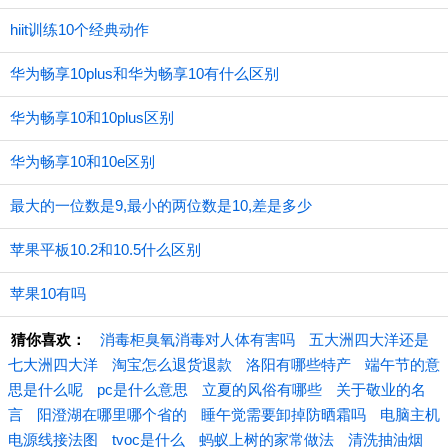
hiit训练10个经典动作
华为畅享10plus和华为畅享10有什么区别
华为畅享10和10plus区别
华为畅享10和10e区别
最大的一位数是9,最小的两位数是10,差是多少
苹果平板10.2和10.5什么区别
苹果10有吗
猜你喜欢：
消毒柜臭氧消毒对人体有害吗
五大洲四大洋还是
七大洲四大洋
淘宝怎么退货退款
洛阳有哪些特产
端午节的意
思是什么呢
pc是什么意思
立夏的风俗有哪些
关于敬业的名
言
阳澄湖在哪里哪个省的
睡午觉需要卸掉防晒霜吗
电脑主机
电源线接法图
tvoc是什么
蚂蚁上树的家常做法
清洗抽油烟