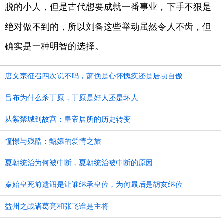
脱的小人，但是古代想要成就一番事业，下手不狠是
绝对做不到的，所以刘备这些举动虽然令人不齿，但
确实是一种明智的选择。
唐文宗征召四次说不吗，萧俛是心怀愧疚还是居功自傲
吕布为什么杀丁原，丁原是好人还是坏人
从紫禁城到故宫：皇帝居所的历史转变
憧憬与残酷：甄嬛的爱情之旅
夏朝统治为何被中断，夏朝统治被中断的原因
秦始皇死前遗诏是让谁继承皇位，为何最后是胡亥继位
益州之战诸葛亮和张飞谁是主将