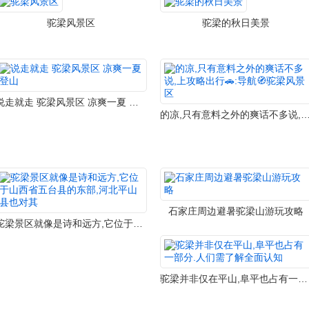
驼梁风景区
驼梁的秋日美景
说走就走 驼梁风景区 凉爽一夏 登山
的凉,只有意料之外的爽话不多说,上攻略出行🚗:导航🧭
石家庄周边避暑驼梁山游玩攻略
驼梁景区就像是诗和远方,它位于山西省五台县的东部,河北平山县也对其
驼梁并非仅在平山,阜平也占有一部分.人们需了解全面认知