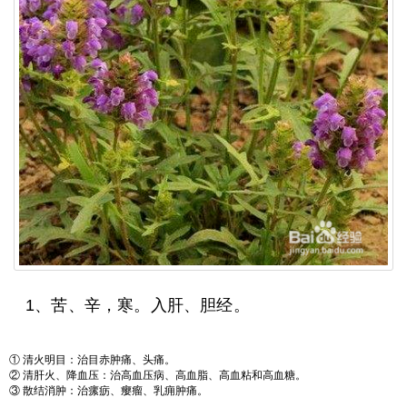
1、苦、辛，寒。入肝、胆经。
① 清火明目：治目赤肿痛、头痛。
② 清肝火、降血压：治高血压病、高血脂、高血粘和高血糖。
③ 散结消肿：治瘰疬、瘿瘤、乳痈肿痛。