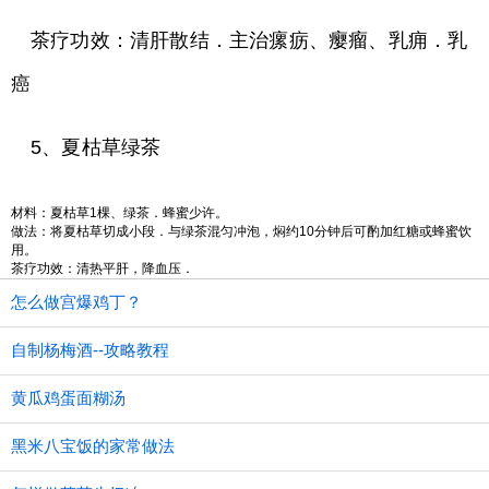
茶疗功效：清肝散结．主治瘰疬、瘿瘤、乳痈．乳
癌
5、夏枯草绿茶
材料：夏枯草1棵、绿茶．蜂蜜少许。
做法：将夏枯草切成小段．与绿茶混匀冲泡，焖约10分钟后可酌加红糖或蜂蜜饮
用。
茶疗功效：清热平肝，降血压．
怎么做宫爆鸡丁？
自制杨梅酒--攻略教程
黄瓜鸡蛋面糊汤
黑米八宝饭的家常做法