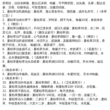
肝明目，治目赤肿痛、配以石决明、钩藤，可平降肝阳，治头痛、头晕；配以玄
参、贝母、牡蛎等品，可软坚散结，治瘰历结核。
1、夏枯草治乳痈初起：夏枯草、蒲公英各等分。 酒煎服，或作丸亦可。 (《本草
汇言》)
2、夏枯草治赤白带下：夏枯草花，开时采，阴干为末。 每服10克，食前米饮
下。(《纲目》)
3、夏枯草治瘰疬马刀，不问已溃未溃，或日久成漏：夏枯草30克，水二钟，煎
至七分，去滓，食远服。(《摄生众妙方》夏枯草汤)
4、夏枯草治产后血晕，心气欲绝者：夏枯草捣绞汁，服一盏。(《纲目》)
5、夏枯草治肝虚目睛疼，冷泪不止，筋脉痛，及眼羞明怕日：夏枯草25克，香
附子50克，共为末。 每服5克，腊茶调下，无时。
6、夏枯草治血崩不止：夏枯草为末。 每服方寸匕，米饮调下。(《圣惠方》)
7、夏枯草治口眼歪斜：夏枯草5克，胆南星2.5克，防风15克，钓钩藤5克。水
煎，点水酒临卧时服。(《滇南本草》)
8、夏枯草夏枯草治头目眩晕：夏枯草(鲜)100克，冰糖25克。开水冲炖，饭后
服。
(《闽东本草》)
9、夏枯草治羊痫风、高血压：夏枯草(鲜)150克，冬蜜50克。 开水冲炖服。
(《闽东本草》)
10、夏枯草治扑伤金疮：夏枯草捣烂，罯上。(《卫生易简方》）
11、夏枯草治急性扁桃体炎，咽喉疼痛：鲜夏枯草100~150克。 水煎服。
12、夏枯草汗斑白点。 用夏枯草煎成浓汁，每天洗患处。
13、夏枯草预防麻疹：夏枯草25~100克。水煎服，一日一剂，连服三天。
14、夏枯草治小儿菌痢：二岁以下，夏枯草50克，半枝莲25克；二至六岁，夏枯
草、半枝莲各50克；六至十二岁，夏枯草、半枝莲各75克。 水煎服。