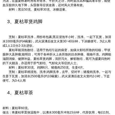
为汤，在盛夏秋暑时用有补肾水、平肝火之功，同时血压高和偏高者常饮，能使
血压较持久地下降，头昏胀等症状改善，还对风火牙痛有效。
材料：黑豆50克、夏枯草30克、冰糖适量。
3、夏枯草煲鸡脚
烹制：夏枯草洗净，用纱布包裹;黑豆浸泡半小时，洗净。一起下瓦煲，加清
水1000毫升(约4碗量)，武火滚沸后改文火煲30~40分钟，下冰糖便可。为2人用
或1人1日分2-3次进饮。
夏枯草能清热散结，适用于热结引起的病变，如痰火郁结所致的结核，甲状
腺肿大及肿瘤;能明目，可用于各种肝火上炎所致的目赤肿痛、视物不清。鸡脚能
滋阴润燥、健脾补益。夏枯草煲鸡脚，清肝泻火、解郁散结，既可为盛夏闷热时
的下火靓汤，亦适用于肝气郁结、气郁化火等症的人士。
材料：夏枯草30克、鸡脚6只、猪瘦肉250克、生姜4片。
烹制：夏枯草稍浸泡、洗净;鸡脚洗净，去甲、切对半；猪瘦肉洗净。一起与
生姜下瓦煲，加清水2500毫升(约10碗量)，武火滚沸后改文火煲约2小时，下盐
便可。为3-4人用
4、夏枯草茶
材料：夏枯草60克。
做法：将夏枯草置保温瓶中．以沸水300毫升冲泡15分钟，代茶饮用，每曰1剂。