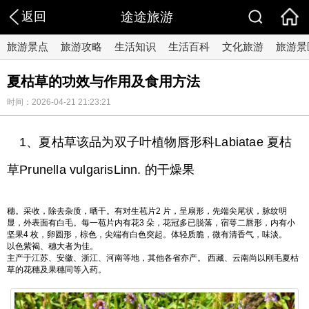
返回
途途旅游
旅游景点
旅游攻略
生活知识
生活百科
文化旅游
旅游景
夏枯草的功效与作用及食用方法
时间：2026-04-21 21:23:21
1、夏枯草该品为双子叶植物唇形科Labiatae 夏枯
草Prunella vulgarisLinn. 的干燥果
穗。采收，除去杂质，晒干。有对生苞片2 片，呈扇形，先端尖尾状，脉纹明
显，外表面有白毛。每一苞片内有花3 朵，花冠多已脱落，宿萼二唇形，内有小
坚果4 枚，卵圆形，棕色，尖端有白色突起。体轻质脆，微有清香气，味淡。
以色紫褐、穗大者为佳。
主产于江苏、安徽、浙江、河南等地，其他各省亦产。 西藏、云南尚以刚毛夏枯
草的花穗及果穗同等入药。