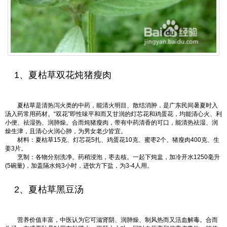
1、夏枯草双花炖猪瘦肉
夏枯草是清热泻火类的中药，能清火明目、散结消肿，是广东民间暑夏时入
汤入药常用药材。“双花”即性味平和而又甘润的灯芯花和鸡蛋花，均能清心火、利
小便、祛湿热、润肺燥。合而炖猪瘦肉，带有中药清香的可口，能清热祛湿、润
燥生津，且清心火润心肺，为男女老少皆宜。
材料：夏枯草15克、灯芯花5扎、鸡蛋花10克、蜜枣2个、猪瘦肉400克、生
姜3片。
烹制：各物分别洗净。药稍浸泡，枣去核。一起下炖盅，加冷开水1250毫升
(5碗量)，加盖隔水炖3小时，进饮方下盐，为3-4人用。
2、夏枯草黑豆汤
营养价值丰富，中医认为它可滋肾阴、润肺燥、制风热而又活血解毒。合而