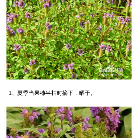
1、夏季当果穗半枯时摘下，晒干。