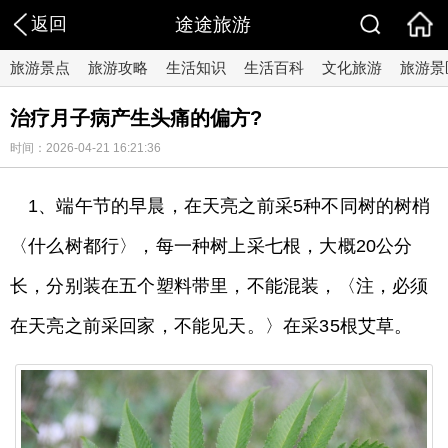
返回
途途旅游
旅游景点
旅游攻略
生活知识
生活百科
文化旅游
旅游景
治疗月子病产生头痛的偏方?
时间：2026-04-21 16:21:36
1、端午节的早晨，在天亮之前采5种不同树的树梢
〈什么树都行〉，每一种树上采七根，大概20公分
长，分别装在五个塑料带里，不能混装，〈注，必须
在天亮之前采回家，不能见天。〉在采35根艾草。