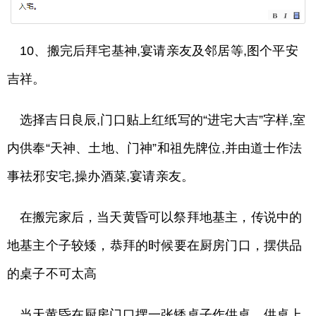
10、搬完后拜宅基神,宴请亲友及邻居等,图个平安
吉祥。
选择吉日良辰,门口贴上红纸写的“进宅大吉”字样,室
内供奉“天神、土地、门神”和祖先牌位,并由道士作法
事祛邪安宅,操办酒菜,宴请亲友。
在搬完家后，当天黄昏可以祭拜地基主，传说中的
地基主个子较矮，恭拜的时候要在厨房门口，摆供品
的桌子不可太高
当天黄昏在厨房门口摆一张矮桌子作供桌，供桌上