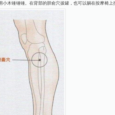
天用小木锤锤锤。在背部的胆俞穴拔罐，也可以躺在按摩椅上