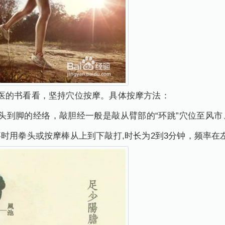
医的书看看，坚持穴位按摩。具体按摩方法：
头到脚的经络，敲胆经一般是敲从臂部的“环跳”穴位至风
时用拳头或按摩棒从上到下敲打,时长为2到3分钟，频率在左