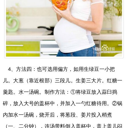
4、方法四：也可选用偏方，如用生绿豆一小把
儿。大葱（靠近根部）三段儿。生姜三大片。红糖一
羹匙。水一汤碗。制作方法：①将绿豆放入蒜臼捣
碎，放入大号的盖杯中，并加入一勺红糖待用。②锅
内加水一汤碗，烧开后，将葱段、姜片投入稍煮
（一、二分钟），连汤带料倒入盖杯中，盖上盖儿闷