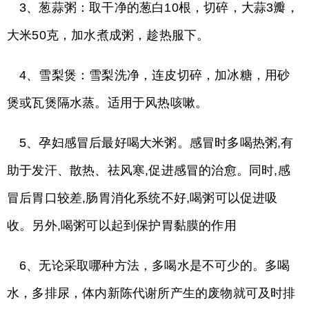
3、葱蒜粥：取干净的葱白10根，切碎，大蒜3瓣，
大米50克，加水煮成粥，趁热服下。
4、雪梨煲：雪梨洗净，连皮切碎，加冰糖，用砂
煲或瓦煲隔水蒸。适用于风热咳嗽。
5、孕妇感冒后最好喝大米粥。感冒时多喝热粥,有
助于发汗、散热、祛风寒,促进感冒的治愈。同时,感
冒后胃口较差,肠胃消化系统不好,喝粥可以促进吸
收。另外,喝粥可以起到保护胃黏膜的作用
6、无论采取哪种方法，多喝水是不可少的。多喝
水，多排尿，体内新陈代谢所产生的废物就可及时排