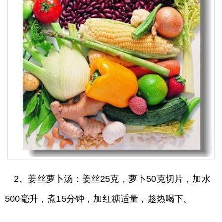
2、姜丝萝卜汤：姜丝25克，萝卜50克切片，加水
500毫升，煮15分钟，加红糖适量，趁热喝下。