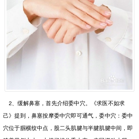
2、缓解鼻塞，首先介绍委中穴。《求医不如求
己》提到，鼻塞按摩委中穴即可通气，委中穴：委中
穴位于腘横纹中点，股二头肌腱与半腱肌腱中间，即