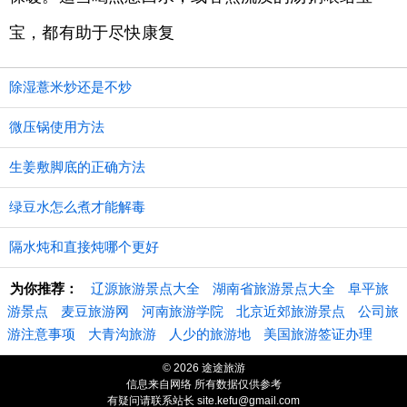
宝，都有助于尽快康复
除湿薏米炒还是不炒
微压锅使用方法
生姜敷脚底的正确方法
绿豆水怎么煮才能解毒
隔水炖和直接炖哪个更好
为你推荐：
辽源旅游景点大全
湖南省旅游景点大全
阜平旅
游景点
麦豆旅游网
河南旅游学院
北京近郊旅游景点
公司旅
游注意事项
大青沟旅游
人少的旅游地
美国旅游签证办理
© 2026 途途旅游
信息来自网络 所有数据仅供参考
有疑问请联系站长 site.kefu@gmail.com