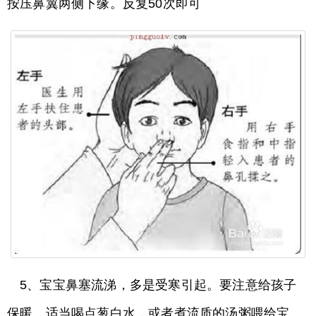
按压鼻翼两侧下缘。反复50次即可
5、宝宝鼻塞流涕，多是受寒引起。要注意给孩子
保暖。适当喝点葱白水，或者煮流质的汤粥喂给宝