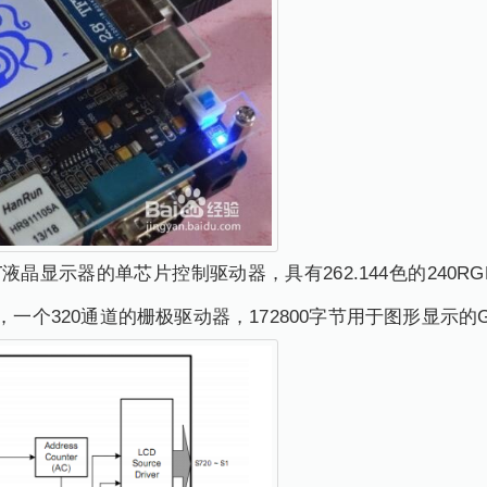
TFT液晶显示器的单芯片控制驱动器，具有262.144色的240
，一个320通道的栅极驱动器，172800字节用于图形显示