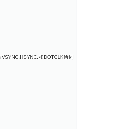
NC,HSYNC,和DOTCLK所同