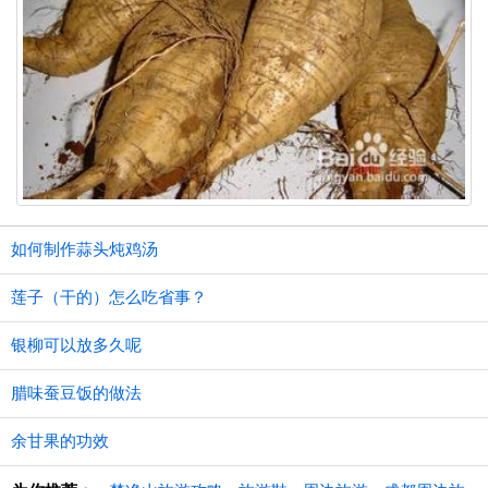
如何制作蒜头炖鸡汤
莲子（干的）怎么吃省事？
银柳可以放多久呢
腊味蚕豆饭的做法
余甘果的功效