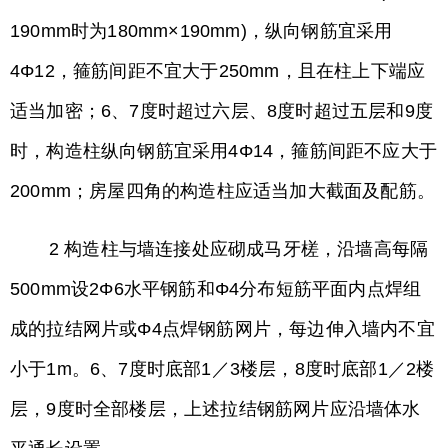
190mm时为180mm×190mm)，纵向钢筋宜采用
4Φ12，箍筋间距不宜大于250mm，且在柱上下端应
适当加密；6、7度时超过六层、8度时超过五层和9度
时，构造柱纵向钢筋宜采用4Φ14，箍筋间距不应大于
200mm；房屋四角的构造柱应适当加大截面及配筋。
2 构造柱与墙连接处应砌成马牙槎，沿墙高每隔
500mm设2Φ6水平钢筋和Φ4分布短筋平面内点焊组
成的拉结网片或Φ4点焊钢筋网片，每边伸入墙内不宜
小于1m。6、7度时底部1／3楼层，8度时底部1／2楼
层，9度时全部楼层，上述拉结钢筋网片应沿墙体水